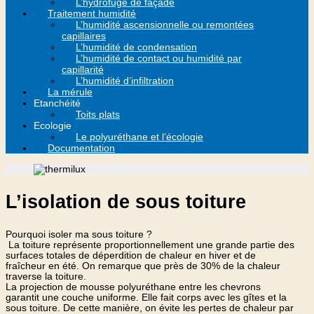
L’hydrofuge de façade
Traitement humidité
L’humidité ascensionnelle ou remontées
capillaires
L’humidité de condensation
L’humidité de contact ou humidité par
capillarité
L’humidité d’infiltration
La mérule
Etanchéité
Toits plats
Ecologie
Le polyuréthane et l’écologie
Documentation
L’isolation de sous toiture
Pourquoi isoler ma sous toiture ?
La toiture représente proportionnellement une grande partie des
surfaces totales de déperdition de chaleur en hiver et de
fraîcheur en été. On remarque que près de 30% de la chaleur
traverse la toiture.
La projection de mousse polyuréthane entre les chevrons
garantit une couche uniforme. Elle fait corps avec les gîtes et la
sous toiture. De cette manière, on évite les pertes de chaleur par