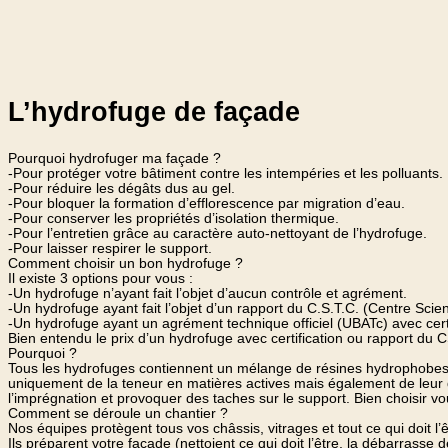
L’hydrofuge de façade
THERMILUX, votre spécialiste
Pourquoi hydrofuger ma façade ?
-Pour protéger votre bâtiment contre les intempéries et les polluants.
-Pour réduire les dégâts dus au gel.
Isolation, humidité, façades
-Pour bloquer la formation d’efflorescence par migration d’eau.
-Pour conserver les propriétés d’isolation thermique.
-Pour l’entretien grâce au caractère auto-nettoyant de l’hydrofuge.
-Pour laisser respirer le support.
Comment choisir un bon hydrofuge ?
Il existe 3 options pour vous :
-Un hydrofuge n’ayant fait l’objet d’aucun contrôle et agrément.
-Un hydrofuge ayant fait l’objet d’un rapport du C.S.T.C. (Centre Scien
-Un hydrofuge ayant un agrément technique officiel (UBATc) avec certi
Bien entendu le prix d’un hydrofuge avec certification ou rapport du 
Pourquoi ?
Tous les hydrofuges contiennent un mélange de résines hydrophobes 
uniquement de la teneur en matières actives mais également de leur qu
l’imprégnation et provoquer des taches sur le support. Bien choisir vou
Comment se déroule un chantier ?
Nos équipes protègent tous vos châssis, vitrages et tout ce qui doit l’ê
Ils préparent votre façade (nettoient ce qui doit l’être, la débarrasse 