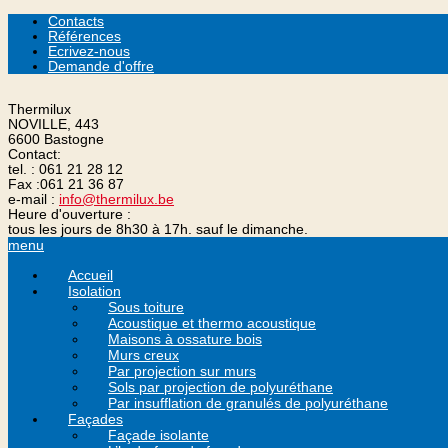
Contacts
Références
Ecrivez-nous
Demande d'offre
Thermilux
NOVILLE, 443
6600 Bastogne
Contact:
tel. :
061 21 28 12
Fax :
061 21 36 87
e-mail :
info@thermilux.be
Heure d'ouverture :
tous les jours de 8h30 à 17h. sauf le dimanche.
menu
Accueil
Isolation
Sous toiture
Acoustique et thermo acoustique
Maisons à ossature bois
Murs creux
Par projection sur murs
Sols par projection de polyuréthane
Par insufflation de granulés de polyuréthane
Façades
Façade isolante