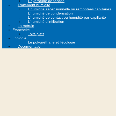
L’hydrofuge de façade
Traitement humidité
L’humidité ascensionnelle ou remontées capillaires
L’humidité de condensation
L’humidité de contact ou humidité par capillarité
L’humidité d’infiltration
La mérule
Etanchéité
Toits plats
Ecologie
Le polyuréthane et l’écologie
Documentation