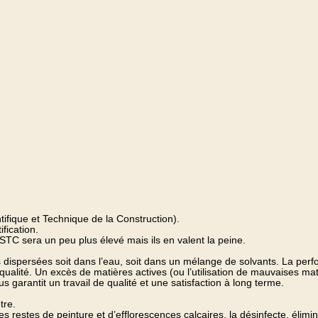
tifique et Technique de la Construction).
fication.
CSTC sera un peu plus élevé mais ils en valent la peine.
dispersées soit dans l’eau, soit dans un mélange de solvants. La per
alité. Un excès de matières actives (ou l’utilisation de mauvaises mati
s garantit un travail de qualité et une satisfaction à long terme.
tre.
des restes de peinture et d’efflorescences calcaires, la désinfecte, élim