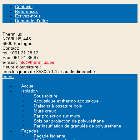
Contacts
Références
Ecrivez-nous
Demande d'offre
Thermilux
NOVILLE, 443
6600 Bastogne
Contact:
tel. :
061 21 28 12
Fax :
061 21 36 87
e-mail :
info@thermilux.be
Heure d'ouverture :
tous les jours de 8h30 à 17h. sauf le dimanche.
menu
Accueil
Isolation
Sous toiture
Acoustique et thermo acoustique
Maisons à ossature bois
Murs creux
Par projection sur murs
Sols par projection de polyuréthane
Par insufflation de granulés de polyuréthane
Façades
Façade isolante