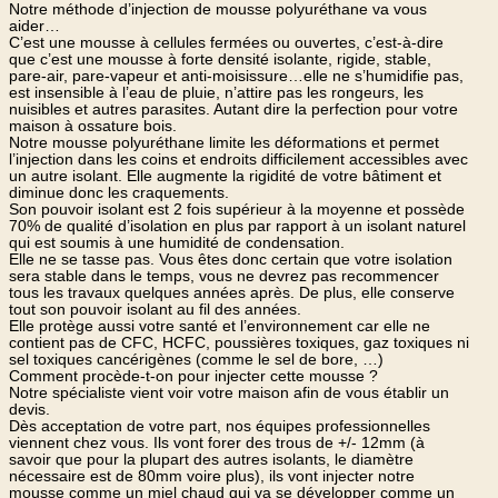
Notre méthode d’injection de mousse polyuréthane va vous
aider…
C’est une mousse à cellules fermées ou ouvertes, c’est-à-dire
que c’est une mousse à forte densité isolante, rigide, stable,
pare-air, pare-vapeur et anti-moisissure…elle ne s’humidifie pas,
est insensible à l’eau de pluie, n’attire pas les rongeurs, les
nuisibles et autres parasites. Autant dire la perfection pour votre
maison à ossature bois.
Notre mousse polyuréthane limite les déformations et permet
l’injection dans les coins et endroits difficilement accessibles avec
un autre isolant. Elle augmente la rigidité de votre bâtiment et
diminue donc les craquements.
Son pouvoir isolant est 2 fois supérieur à la moyenne et possède
70% de qualité d’isolation en plus par rapport à un isolant naturel
qui est soumis à une humidité de condensation.
Elle ne se tasse pas. Vous êtes donc certain que votre isolation
sera stable dans le temps, vous ne devrez pas recommencer
tous les travaux quelques années après. De plus, elle conserve
tout son pouvoir isolant au fil des années.
Elle protège aussi votre santé et l’environnement car elle ne
contient pas de CFC, HCFC, poussières toxiques, gaz toxiques ni
sel toxiques cancérigènes (comme le sel de bore, …)
Comment procède-t-on pour injecter cette mousse ?
Notre spécialiste vient voir votre maison afin de vous établir un
devis.
Dès acceptation de votre part, nos équipes professionnelles
viennent chez vous. Ils vont forer des trous de +/- 12mm (à
savoir que pour la plupart des autres isolants, le diamètre
nécessaire est de 80mm voire plus), ils vont injecter notre
mousse comme un miel chaud qui va se développer comme un