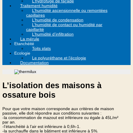
L’hydrofuge de façade
Traitement humidité
L’humidité ascensionnelle ou remontées
capillaires
L’humidité de condensation
L’humidité de contact ou humidité par
capillarité
L’humidité d’infiltration
La mérule
Etanchéité
Toits plats
Ecologie
Le polyuréthane et l’écologie
Documentation
L’isolation des maisons à
ossature bois
Pour que votre maison corresponde aux critères de maison
passive, elle doit répondre aux conditions suivantes :
-la consommation de mazout est inférieure ou égale à 45L/m²
par an.
-l’étanchéité à l’air est inférieure à 0,6h-1.
-la surchauffe dans le bâtiment est inférieure à 5%.