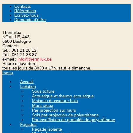
Contacts
Références
Ecrivez-nous
Demande d'offre
Thermilux
NOVILLE, 443
6600 Bastogne
Contact:
tel. :
061 21 28 12
Fax :
061 21 36 87
e-mail :
info@thermilux.be
Heure d'ouverture :
tous les jours de 8h30 à 17h. sauf le dimanche.
menu
Accueil
Isolation
Sous toiture
Acoustique et thermo acoustique
Maisons à ossature bois
Murs creux
Par projection sur murs
Sols par projection de polyuréthane
Par insufflation de granulés de polyuréthane
Façades
Façade isolante