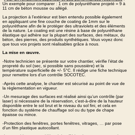
Un exemple pour comparer : 1 cm de polyuréthane projeté = 9 à
11 cm de béton mousse ou allégé.
La projection à l’extérieur est bien entendu possible également
en appliquant une fine couche de coating de 1mm sur le
polyuréthane afin de le protéger des ultraviolets et des éléments
de la nature. Le coating est une résine à base de polyuréthane
élastique qui adhère sur la plupart des surfaces, des métaux, du
béton, des pierres, des produits synthétiques. Vous voyez donc
que tous vos projets sont réalisables grâce à nous.
La mise en œuvre.
-Notre technicien se présente sur votre chantier, vérifie l’état de
propreté du sol (sec, si possible sans poussière) et la
température superficielle de +/- 5°C. Il rédige une fiche technique
pour remettre lors d’un contrôle SOCOTEC.
-Après cette analyse, le chantier est sécurisé au point de vue de
la règlementation en vigueur.
-Un mesurage des surfaces est réalisé ainsi qu’un contrôle (par
laser) si nécessaire de la réservation, c’est-à-dire de la hauteur
disponible entre le sol brut et le niveau du sol fini, et cela en
fonction du système de chauffage sol ou du type de chape
épaisse ou mince.
-Protection des fenêtres, portes fenêtres, vitrages, … par pose
d’un film plastique autocollant.