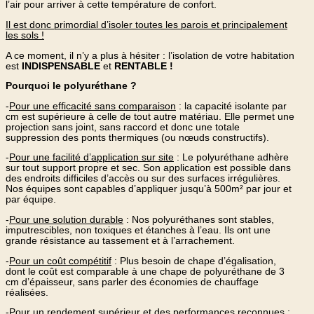
l’air pour arriver à cette température de confort.
Il est donc primordial d’isoler toutes les parois et principalement
les sols !
A ce moment, il n’y a plus à hésiter : l’isolation de votre habitation
est
INDISPENSABLE
et
RENTABLE !
Pourquoi le polyuréthane ?
-
Pour une efficacité sans comparaison
: la capacité isolante par
cm est supérieure à celle de tout autre matériau. Elle permet une
projection sans joint, sans raccord et donc une totale
suppression des ponts thermiques (ou nœuds constructifs).
-
Pour une facilité d’application sur site
: Le polyuréthane adhère
sur tout support propre et sec. Son application est possible dans
des endroits difficiles d’accès ou sur des surfaces irrégulières.
Nos équipes sont capables d’appliquer jusqu’à 500m² par jour et
par équipe.
-
Pour une solution durable
: Nos polyuréthanes sont stables,
imputrescibles, non toxiques et étanches à l’eau. Ils ont une
grande résistance au tassement et à l’arrachement.
-
Pour un coût compétitif
: Plus besoin de chape d’égalisation,
dont le coût est comparable à une chape de polyuréthane de 3
cm d’épaisseur, sans parler des économies de chauffage
réalisées.
-
Pour un rendement supérieur et des performances reconnues
: