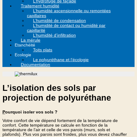
L’hydrofuge de façade
Traitement humidité
L’humidité ascensionnelle ou remontées
capillaires
L’humidité de condensation
L’humidité de contact ou humidité par
capillarité
L’humidité d’infiltration
La mérule
Etanchéité
Toits plats
Ecologie
Le polyuréthane et l’écologie
Documentation
L’isolation des sols par
projection de polyuréthane
P
ourquoi isoler vos sols ?
Votre confort de vie dépend fortement de la température de
confort. Cette température se calcule en fonction de la
température de l’air et celle de vos parois (murs, sols et
plafonds). Plus vos parois sont froides, plus vous devez chauffer